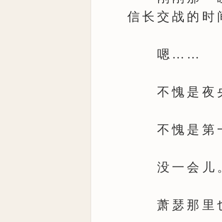
信长交战的时
嗯……
不愧是夜
不愧是第一
没一会儿
萧瑟那里也