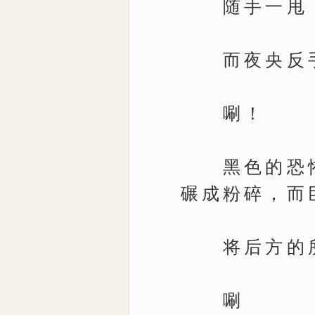
随手一甩，
而夜央反手
唰！
黑色的恐怖
碾成粉碎，而
将后方的所
唰