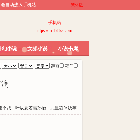
访问，会自动进入手机站！
繁体版
手机站
https://m.178xs.com
科幻小说
女频小说
小说书库
翻页
夜间
海滴
建个城
叶辰夏若雪孙怡
九星霸体诀等级说明
叶军浪苏红袖全文
林