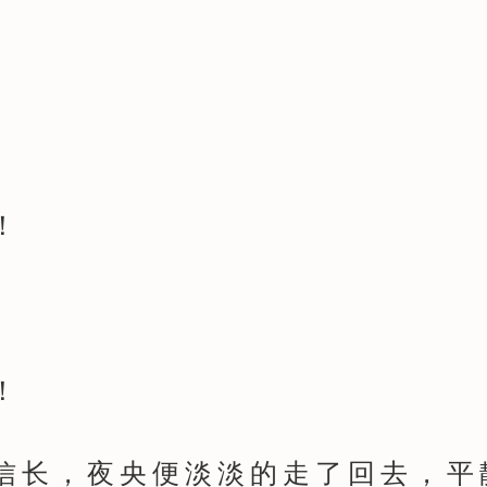
。
！
。
！
长，夜央便淡淡的走了回去，平