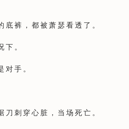
底裤，都被萧瑟看透了。
况下。
对手。
刀刺穿心脏，当场死亡。