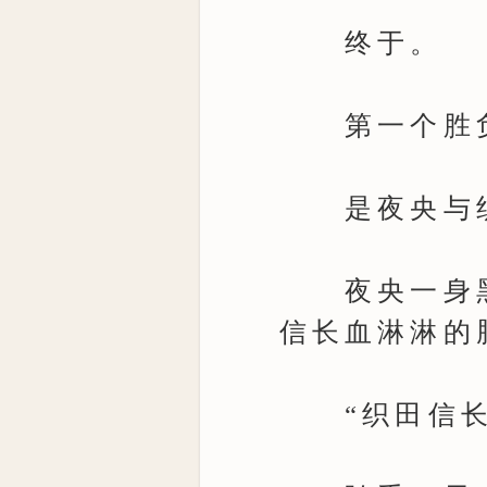
终于。
第一个胜负
是夜央与织
夜央一身黑
信长血淋淋的
“织田信长