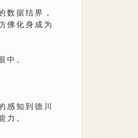
的数据结界，
仿佛化身成为
眼中。
的感知到德川
能力。