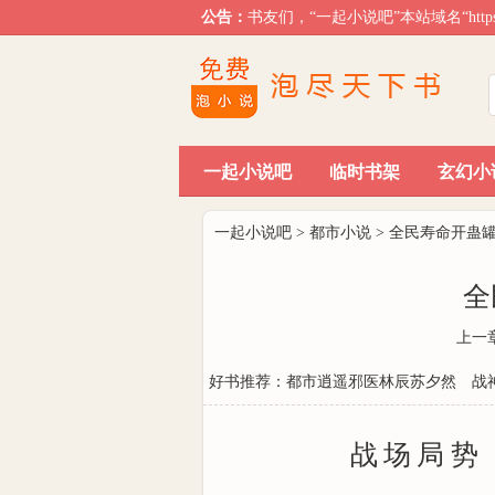
公告：
书友们，“一起小说吧”本站域名“htt
一起小说吧
临时书架
玄幻小
排行榜单
一起小说吧
>
都市小说
>
全民寿命开蛊
全
上一
好书推荐：
都市逍遥邪医林辰苏夕然
战
战场局势，