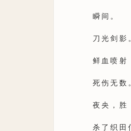
瞬间。
刀光剑影
鲜血喷射
死伤无数
夜央，胜
杀了织田信