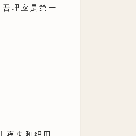
，吾理应是第一
上夜央和织田