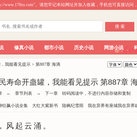
ps://www.178xs.com”。请您牢记本站网址并加入收藏，手机也可直接
搜 索
说
修真小说
都市小说
历史小说
网游小说
罐，我能看见提示
>
第887章 海滴
民寿命开蛊罐，我能看见提示 第887章 
章
←
章节列表
→
下一章
转码阅读中，不进行内容存储和复制
神狂飙小说全集
大红大紫新书
陆枫纪雪雨
我在异界有座城我在异界
风起云涌。