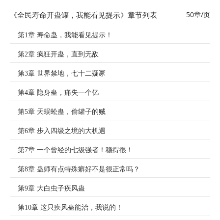
《全民寿命开蛊罐，我能看见提示》章节列表
50章/页
第1章 寿命蛊，我能看见提示！
第2章 疯狂开蛊，直到无敌
第3章 世界禁地，七十二疑冢
第4章 隐身蛊，痛失一个亿
第5章 天蜈蚣蛊，偷罐子的贼
第6章 步入四级之境的大机遇
第7章 一个曾经的七级强者！稳得很！
第8章 蛊师有点特殊癖好不是很正常吗？
第9章 大白虫子疾风蛊
第10章 这只疾风蛊能治，我说的！