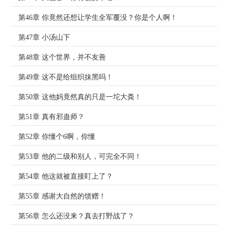
第46章 你竟然还想让学生全军覆没？你是个人啊！
第47章 小汤山下
第48章 这个世界，并不友善
第49章 这不是给组织抹黑吗！
第50章 这他妈竟然真的只是一坨大粪！
第51章 真有邪蛊师？
第52章 你懂个6啊，你懂
第53章 他的二级和别人，可完全不同！
第54章 他这就被直接盯上了？
第55章 感谢大自然的馈赠！
第56章 怎么还没来？真去打野战了？