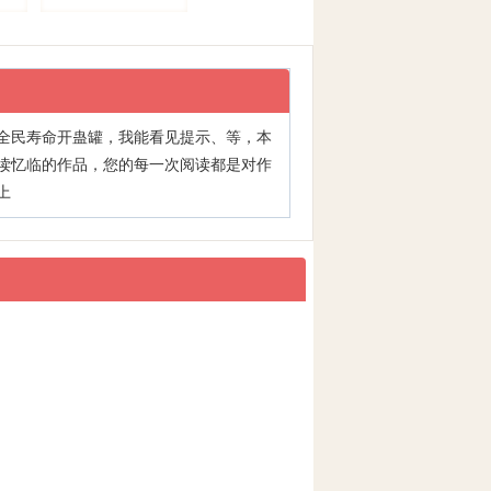
全民寿命开蛊罐，我能看见提示
、等，本
读忆临的作品，您的每一次阅读都是对作
上