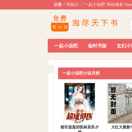
公告：
书友们，“一起小说吧”本站域名“htt
一起小说吧
临时书架
玄幻小
排行榜单
一起小说吧小说月榜
都市逍遥邪医林辰苏夕
大红大紫新