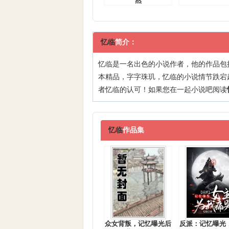
然
忆临
简介：
忆临
是一名出色的小说作者，他的作品包
本精品，字字珠玑，忆临的小说情节跌宕
者
忆临
的认可！如果您在
一起小说吧
阅读
忆临
作品集
众女背叛，记忆曝光后
反派：记忆曝光