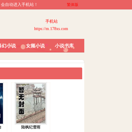
访问，会自动进入手机站！
繁体版
手机站
https://m.178xs.com
科幻小说
女频小说
小说书库
怡
陆枫纪雪雨