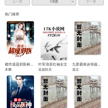
上一页
1/0页
下一页
热门推荐
都市逍遥邪医林辰苏夕然
叶军浪苏红袖全文
九星霸体诀等级说明
木燃
近战狂兵
龙尘