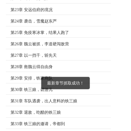
第23章 安远伯府的境况
第24章 袭击，雪魔赵东严
第25章 免疫寒冰掌，结果人跑了
第26章 魏云被抓，李道硬闯敌营
第27章 以一挡千，斩先天
第28章 救魏云得自由身
第29章 安排，铁家商队
第30章 铁三娘，碧游儿
第31章 车队遇袭，出人意料的铁三娘
第32章 退敌，吃醋的铁三娘
第33章 铁三娘的邀请，帝都到