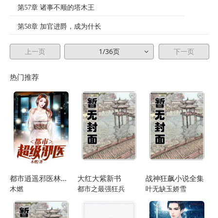
第57章 诸事不顺的塔木王
第58章 加官进爵，成为什长
第59章 李道：想不想变强
上一页
1/36页
下一页
第60章 开始练兵
热门推荐
第61章 突如其来的袭击
第62章 李道：你才是大统领
第63章 北蛮大军
第64章 三千人的攻城
第65章 单枪匹马独破军
都市逍遥邪医林辰苏夕然
大红大紫新书
战神狂飙小说全集
第66章 屠杀，连斩三先天
木燃
都市之最强狂兵
叶无缺玉娇雪
第67章 交手，真气属性的特殊
第68章 李道死了！