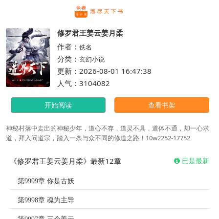
繁体
修罗君王姜云姜月柔
作者：
佚名
分类：
玄幻小说
更新：2026-08-01 16:47:38
人气：3104082
开始阅读
查看书架
神秘村落中走出的神秘少年，道心不存，道灵不具，道体不通，却一心求
道，拜入问道宗，踏入一条与众不同的修道之路！10w2252-17752
《修罗君王姜云姜月柔》最新12章
已是最新
第9999章 你是古妖
第9998章 魂为主导