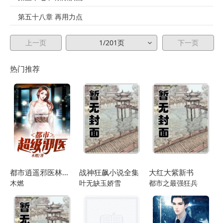
第五十八章 再用力点
第五十九章 此子不错
上一页
1/201页
下一页
第六十章 一记杀招
热门推荐
第六十一章 不可小视
第六十二章 雾煞化指
第六十三章 你必须死
第六十四章 藏峰老三
第六十五章 众怒难犯
都市逍遥邪医林辰苏夕然
战神狂飙小说全集
大红大紫新书
第六十六章 蛮不讲理
木燃
叶无缺玉娇雪
都市之最强狂兵
第六十七章 一战扬名
第六十八章 钟声六响