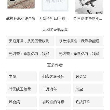
战神狂飙小说全集
万妖圣祖txt下载全本
九星霸体诀刚刚更新章节列表
大和尚o
作品集
天崩开局，从死囚营砍到
杀敌爆属性！我靠异能逆
并肩王李道刘夫长
袭皇位李道安远伯
死囚营：杀敌亿万，我成
死囚营：杀敌亿万，我成
神了！李道刘夫长
神了！李道安远伯
更多作者
木燃
都市之最强狂
风会笑
兵
叶无缺玉娇雪
十月流年
龙尘
风会笑
会说话的香烟
近战狂兵