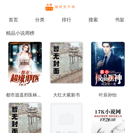
繁体
首页
分类
排行
搜索
书架
精品小说周榜
都市逍遥邪医林辰苏夕然
大红大紫新书
叶辰孙怡