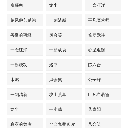
寒慕白
龙尘
一念汪洋
楚风楚芸楚鸿
一剑清新
平凡魔术师
飞
善良的蜜蜂
风会笑
修罗武神
一念汪洋
一起成功
心星逍遥
一起成功
洛书
陈六合
木燃
风会笑
公子許
一剑清新
坟土荒草
叶凡唐若雪
龙尘
韦小鸨
风青阳
寂寞的舞者
全文免费阅读
风会笑