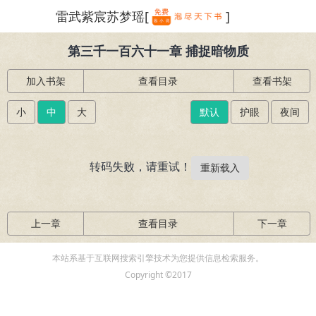
雷武紫宸苏梦瑶[
]
繁体
第三千一百六十一章 捕捉暗物质
加入书架
查看目录
查看书架
小
中
大
默认
护眼
夜间
转码失败，请重试！
重新载入
上一章
查看目录
下一章
本站系基于互联网搜索引擎技术为您提供信息检索服务。
Copyright ©2017