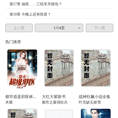
第57章 抽奖……三轮车升级包？
第58章 今晚上还有惊喜？
第59章 放置类农场
上一页
1/14页
下一页
第60章 “我在哀悼。”
热门推荐
第61章 “闻上去香香的，让我变得馋馋的。”
第62章 那挺好吃了。
第63章 听起来很热闹。
第64章 骤然变得冰冷。
第65章 精选卡池？
都市逍遥邪医林辰苏夕然
大红大紫新书
战神狂飙小说全集
第66章 财财将竭诚为老板服务！^▽^
木燃
都市之最强狂兵
叶无缺玉娇雪
第67章 自顾不暇，没有精力。
第68章 有用信息几乎为零