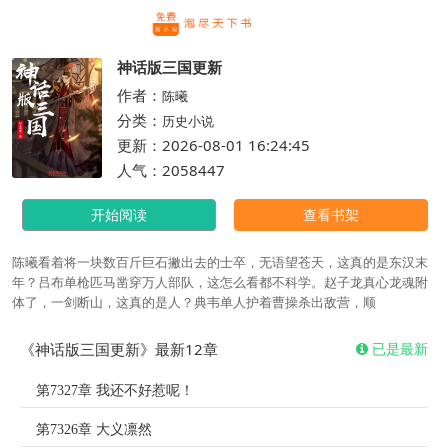
繁体
神话版三国更新
作者：
陈曦
分类：
历史小说
更新：2026-08-01 16:24:45
人气：2058447
开始阅读
查看书架
陈曦看着将一块数百斤巨石撇出去的士卒，无语望苍天，这真的是东汉末
年？吕布单枪匹马凿穿万人部队，这怎么看都不科学。赵子龙真心龙魂附
体了，一剑断山，这真的是人？典韦单人护着曹操杀出敌营，顺
《神话版三国更新》最新12章
已是最新
第7327章 我还不好惹呢！
第7326章 大义凛然