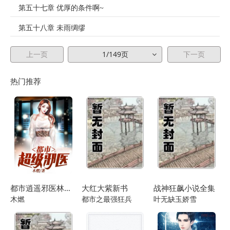
第五十七章 优厚的条件啊~
第五十八章 未雨绸缪
第五十九章 泰山贼攻略
上一页
1/149页
下一页
第六十章 给刘备灌输……
热门推荐
第六十一章 泰山初战
第六十二章 左口袋钱揣到右口袋计划
第六十三章 这段时间的倒霉事
第六十四章 时来运转什么的……
第六十五章 各自的思量
都市逍遥邪医林辰苏夕然
大红大紫新书
战神狂飙小说全集
第六十六章 糜子仲，鲁子敬
木燃
都市之最强狂兵
叶无缺玉娇雪
第六十七章 非是自傲，只因自信
第六十八章 狂人的做法