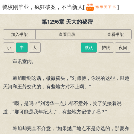
警校刚毕业，疯狂破案，不当新人[
]
繁体
第1296章 天大的秘密
加入书架
查看目录
查看书架
小
中
大
默认
护眼
夜间
审讯室内。
韩旭听到这话，微微摇头，“刘师傅，你说的这些，跟楚
天河和王芳交代的，有些地方对不上啊。”
“哦，是吗？”刘远华一点儿都不意外，笑了笑接着说
道，“那可能是我年纪大了，有些地方记错了吧？”
韩旭却完全不介意，“如果抛尸地点不是你选的，那夏亦