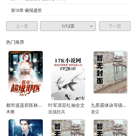
第58章 瞒报盛世
第59章 谁在说谎
上一页
1/12页
下一页
第60章 中城兵马指挥司
热门推荐
第61章 戏班子
第62章 折纸
第63章 想出宫
第64章 朱厚照的办法
第65章 出宫前的准备
都市逍遥邪医林辰苏夕然
叶军浪苏红袖全文
九星霸体诀等级说明
第66章 机会来了
木燃
近战狂兵
龙尘
第67章 微服出巡
第68章 明朝物价