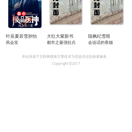
第69章 早市见闻
第70章 开门七事
第71章 借一步说话
叶辰夏若雪孙怡
大红大紫新书
陆枫纪雪雨
第72章 表哥表妹
风会笑
都市之最强狂兵
会说话的香烟
第73章 那就捕龙！
本站系基于互联网搜索引擎技术为您提供信息检索服务。
第74章 京师夜市
Copyright ©2017
第75章 逃跑杨廷和
第76章 意欲何为
第77章 苦涩
第78章 讨个公道
第79章 迂腐！
第80章 我要见皇帝