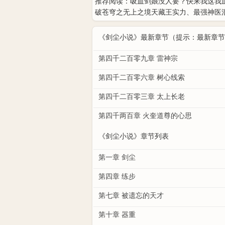
推荐阅读：
吸血剑娘没人要？快来我这我
破苍穹之无上之境天藏王实力
、
最强神医
《
剑尘小说
》最新章节
（提示：最新章节
第四千二百零九章 雷神宗
第四千二百零六章 树心线索
第四千二百零三章 太上长老
第四千两百章 火奎道尊的心思
《
剑尘小说
》章节列表
第一章 剑尘
第四章 练步
第七章 被遗忘的天才
第十章 器重