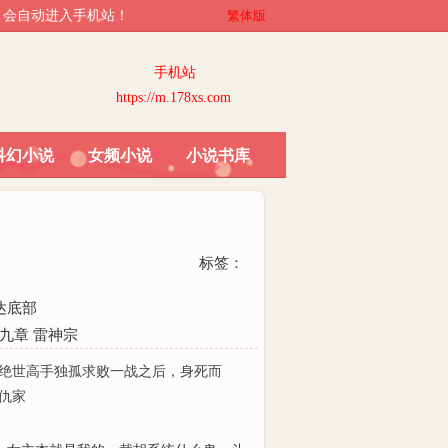
访问，会自动进入手机站！
繁体版
手机站
https://m.178xs.com
科幻小说
女频小说
小说书库
标签：
达底部
九章 雷神宗
绝世高手独孤求败一战之后，身死而
仇家