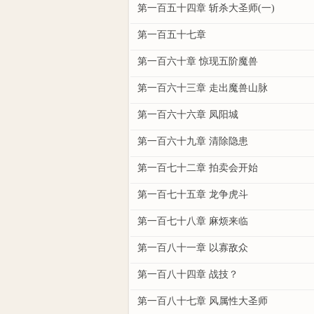
第一百五十四章 斩杀大圣师(一)
第一百五十七章
第一百六十章 惊现五阶魔兽
第一百六十三章 走出魔兽山脉
第一百六十六章 凤阳城
第一百六十九章 清除隐患
第一百七十二章 拍卖会开始
第一百七十五章 龙争虎斗
第一百七十八章 麻烦来临
第一百八十一章 以寡敌众
第一百八十四章 战技？
第一百八十七章 风属性大圣师