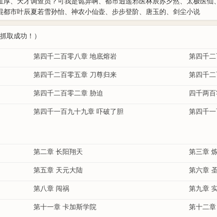
血厚
、
天才调查员？可我是诡异啊
、
都市逍遥邪医林辰苏夕然
、
太极医仙
混都市叶辰夏若雪孙怡
、
神农小仙壶
、
步步登阶
、
唐玉的
、
剑尘小说
抓取成功！）
第四千二百零八章 地底熔岩
第四千二
第四千二百零五章 刀尊归来
第四千二
第四千二百零二章 胁迫
四千两百
第四千一百九十九章 吓破了胆
第四千一
第二章 长阳翔天
第三章 
第五章 天元大陆
第六章 
第八章 闯祸
第九章 
第十一章 卡加斯学院
第十二章