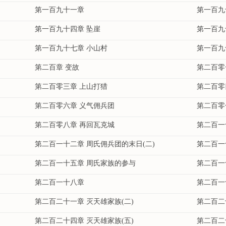
第一百九十一章
第一百九
第一百九十四章 坠崖
第一百九
第一百九十七章 小山村
第一百九
第二百章 变故
第二百零
第二百零三章 上山打猎
第二百零
第二百零六章 义气佣兵团
第二百零
第二百零八章 再回瓦克城
第二百一
第二百一十二章 周氏佣兵团的末日(二)
第二百一
第二百一十五章 周氏家族的参与
第二百一
第二百一十八章
第二百一
第二百二十一章 灭天雄家族(二)
第二百二
第二百二十四章 灭天雄家族(五)
第二百二