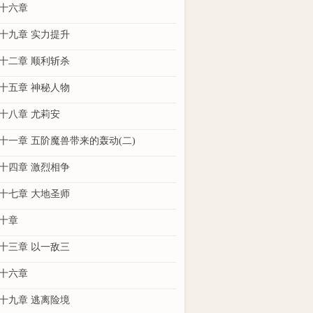
十六章
十九章 实力提升
十二章 顺利斩杀
十五章 神秘人物
十八章 尤莉安
十一章 五阶魔兽带来的轰动(二)
十四章 激烈相争
十七章 大地圣师
十章
十三章 以一敌三
十六章
十九章 逃离险境