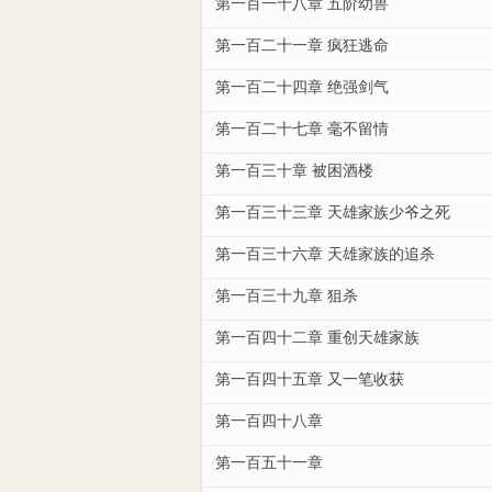
第一百一十八章 五阶幼兽
第一百二十一章 疯狂逃命
第一百二十四章 绝强剑气
第一百二十七章 毫不留情
第一百三十章 被困酒楼
第一百三十三章 天雄家族少爷之死
第一百三十六章 天雄家族的追杀
第一百三十九章 狙杀
第一百四十二章 重创天雄家族
第一百四十五章 又一笔收获
第一百四十八章
第一百五十一章