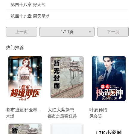
第四十八章 好天气
第四十九章 周天星动
第五十章 浊世魔炎功
上一页
1/11页
下一页
第五十一章 天道银行
热门推荐
第五十二章 境界之分
第五十三章 鬼蜮火葬场
第五十四章 我原来是天才？
第五十五章 发一笔小财
第五十六章 轮椅神功
都市逍遥邪医林辰苏夕然
大红大紫新书
叶辰孙怡
第五十七章 蟠螭经
木燃
都市之最强狂兵
风会笑
第五十八章 千劫百死血姹经
第五十九章 还得是打药