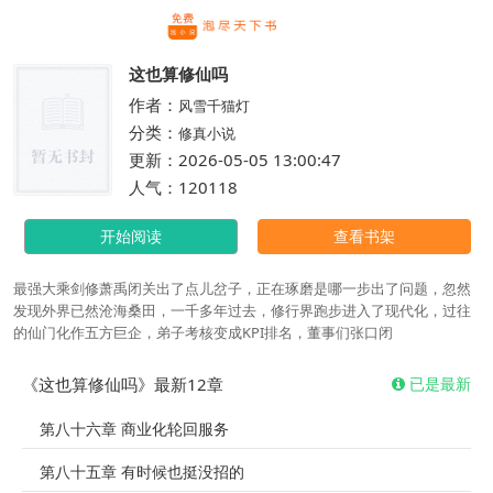
繁体
这也算修仙吗
作者：
风雪千猫灯
分类：
修真小说
更新：2026-05-05 13:00:47
人气：120118
开始阅读
查看书架
最强大乘剑修萧禹闭关出了点儿岔子，正在琢磨是哪一步出了问题，忽然
发现外界已然沧海桑田，一千多年过去，修行界跑步进入了现代化，过往
的仙门化作五方巨企，弟子考核变成KPI排名，董事们张口闭
《这也算修仙吗》最新12章
已是最新
第八十六章 商业化轮回服务
第八十五章 有时候也挺没招的