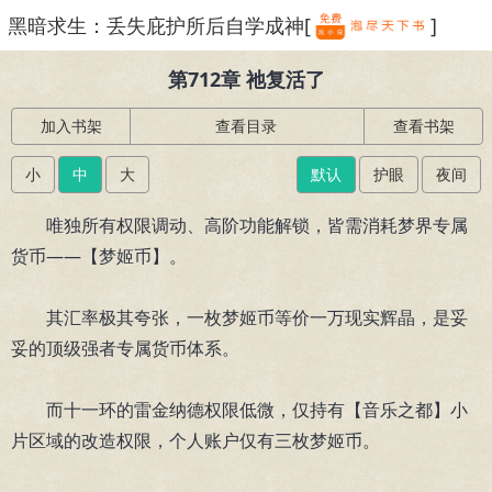
黑暗求生：丢失庇护所后自学成神[
]
繁体
第712章 祂复活了
加入书架
查看目录
查看书架
小
中
大
默认
护眼
夜间
唯独所有权限调动、高阶功能解锁，皆需消耗梦界专属
货币——【梦姬币】。
其汇率极其夸张，一枚梦姬币等价一万现实辉晶，是妥
妥的顶级强者专属货币体系。
而十一环的雷金纳德权限低微，仅持有【音乐之都】小
片区域的改造权限，个人账户仅有三枚梦姬币。