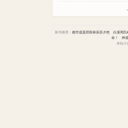
新书推荐：
都市逍遥邪医林辰苏夕然
白溪周氏
命！
神
本站小