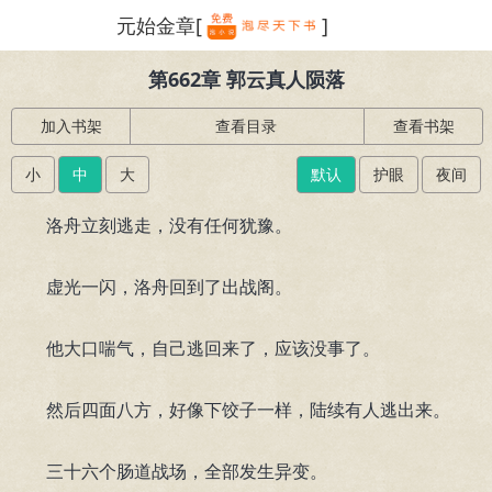
元始金章[
]
繁体
第662章 郭云真人陨落
加入书架
查看目录
查看书架
小
中
大
默认
护眼
夜间
洛舟立刻逃走，没有任何犹豫。
虚光一闪，洛舟回到了出战阁。
他大口喘气，自己逃回来了，应该没事了。
然后四面八方，好像下饺子一样，陆续有人逃出来。
三十六个肠道战场，全部发生异变。