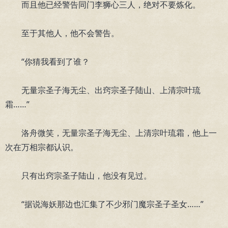
而且他已经警告同门李狮心三人，绝对不要炼化。
至于其他人，他不会警告。
“你猜我看到了谁？
无量宗圣子海无尘、出窍宗圣子陆山、上清宗叶琉
霜……”
洛舟微笑，无量宗圣子海无尘、上清宗叶琉霜，他上一
次在万相宗都认识。
只有出窍宗圣子陆山，他没有见过。
“据说海妖那边也汇集了不少邪门魔宗圣子圣女……”