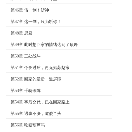
第46章 借一剑！斩神！
第47章 这一剑，只为斩你！
第48章 思君
第49章 此时想回家的情绪达到了顶峰
第50章 三处战斗
第51章 今夜过后，再无姑苏赵家
第52章 回家的最后一道屏障
第53章 千骑破阵
第54章 事后交代，已在回家路上
第55章 遇事不决，遛傻丫头
第56章 吃糖葫芦吗