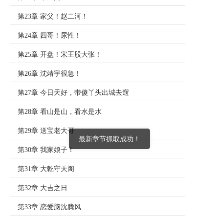
第23章 家父！赵二河！
第24章 四哥！尿性！
第25章 开盘！宋王股大张！
第26章 沈靖宇很急！
第27章 今日天好，带傻丫头出城去遛
第28章 看山是山，看水是水
第29章 送宝老大哥
第30章 我家娘子！
第31章 大乾守天阁
第32章 大吉之日
第33章 恋爱脑沈腾风