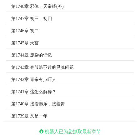
第1748章 邪体，天帝经(补)
第1747章 初三，初四
第1746章 初二
第1745章 天宫
第1744章 庞杂的记忆
第1743章 春节逃不过的灵魂问题
第1742章 青帝有点吓人
第1741章 这怎么解释？
第1740章 接着奏乐，接着舞
第1739章 又是一年
机器人已为您抓取最新章节