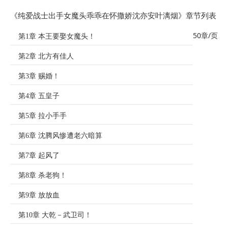
《纯爱战士出手女魔头乖乖在怀撒娇沈亦安叶漓烟》章节列表
50章/页
第1章 本王要娶女魔头！
第2章 北方有佳人
第3章 赐婚！
第4章 五皇子
第5章 拉小手手
第6章 沈腾风惨遭老六暗算
第7章 起风了
第8章 杀老狗！
第9章 放放血
第10章 大乾－武卫司！