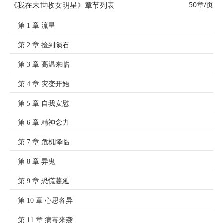
《我在末世收女明星》章节列表
50章/页
第 1 章 流星
第 2 章 捡到陨石
第 3 章 高温来临
第 4 章 灾变开始
第 5 章 自我安慰
第 6 章 精神念力
第 7 章 危机降临
第 8 章 异鬼
第 9 章 恐慌蔓延
第 10 章 心思各异
第 11 章 病毒来袭