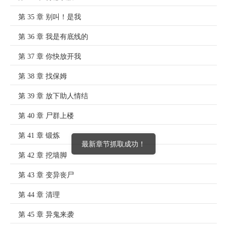
第 35 章 别叫！是我
第 36 章 我是有底线的
第 37 章 你快放开我
第 38 章 找保姆
第 39 章 放下助人情结
第 40 章 尸群上楼
第 41 章 锻炼
最新章节抓取成功！
第 42 章 挖墙脚
第 43 章 变异丧尸
第 44 章 清理
第 45 章 异鬼来袭