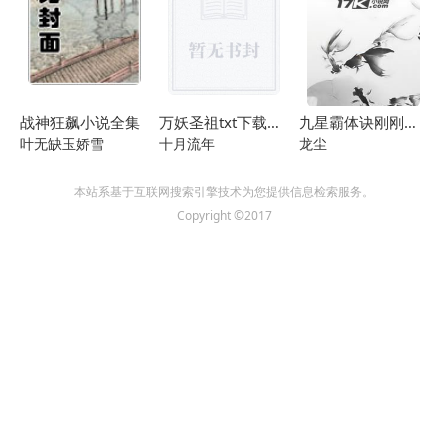
第 69 章 金属异能
第 70 章 以后跟着我混，怎么样？
第 71 章 切磋
战神狂飙小说全集
万妖圣祖txt下载全本
九星霸体诀刚刚更新章节列表
第 72 章 搬过来和我们一起住
叶无缺玉娇雪
十月流年
龙尘
第 73 章 不为美色而折腰
本站系基于互联网搜索引擎技术为您提供信息检索服务。
第 74 章 劝说
Copyright ©2017
第 75 章 丧尸变强了
第 76 章 蓝可心
第 77 章 这妞长的也挺动人的啊！
第 78 章 黑暗中不知名的存在！
第 79 章 都怪他意志不坚定
第 80 章 吃到嘴中的才是自己的！