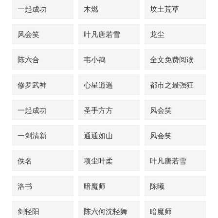
一起成功
木燃
坟土荒草
风会笑
叶凡唐若雪
龙尘
陈六合
韦小鸨
全文免费阅读
修罗武神
心星逍遥
都市之最强狂
兵
一起成功
圣手方方
风会笑
一剑清新
通通如山
风会笑
佚名
项尘叶柔
叶凡唐若雪
洛书
暗魔师
陈曦
剑轻阳
陈六何沈轻舞
暗魔师