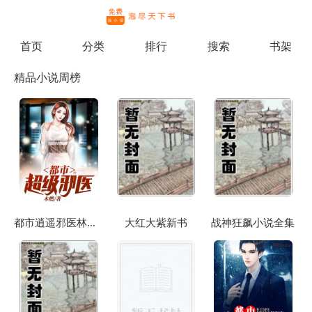
繁体
首页
分类
排行
搜索
书架
精品小说周榜
都市逍遥邪医林辰苏夕然
大红大紫新书
战神狂飙小说全集