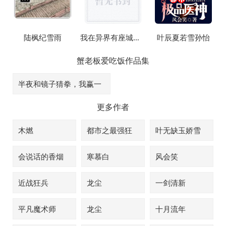
陆枫纪雪雨
我在异界有座城我在异界建个城
叶辰夏若雪孙怡
蟹老板爱吃饭
作品集
半夜和镜子猜拳，我赢一
把就睡
更多作者
木燃
都市之最强狂
叶无缺玉娇雪
兵
会说话的香烟
寒慕白
风会笑
近战狂兵
龙尘
一剑清新
平凡魔术师
龙尘
十月流年