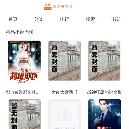
繁体
首页
分类
排行
搜索
书架
精品小说周榜
都市逍遥邪医林辰苏夕然
大红大紫新书
战神狂飙小说全集