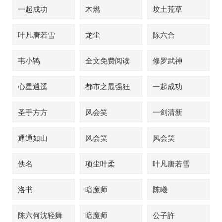
一起成功
木燃
坟土荒草
叶凡唐若雪
龙尘
陈六合
韦小鸨
全文免费阅读
修罗武神
心星逍遥
都市之最强狂
一起成功
兵
圣手方方
风会笑
一剑清新
通通如山
风会笑
风会笑
佚名
项尘叶柔
叶凡唐若雪
洛书
暗魔师
陈曦
陈六何沈轻舞
暗魔师
公子許