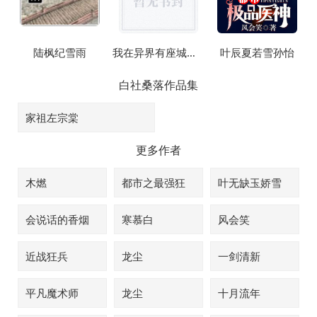
陆枫纪雪雨
我在异界有座城我在异界建个城
叶辰夏若雪孙怡
白社桑落
作品集
家祖左宗棠
更多作者
木燃
都市之最强狂
叶无缺玉娇雪
兵
会说话的香烟
寒慕白
风会笑
近战狂兵
龙尘
一剑清新
平凡魔术师
龙尘
十月流年