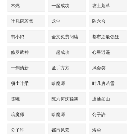
木燃
一起成功
坟土荒草
叶凡唐若雪
龙尘
陈六合
韦小鸨
全文免费阅读
都市之最强狂
兵
修罗武神
一起成功
心星逍遥
一剑清新
圣手方方
风会笑
项尘叶柔
暗魔师
叶凡唐若雪
陈曦
陈六何沈轻舞
通通如山
暗魔师
暗魔师
公子許
公子許
都市风云
洛尘