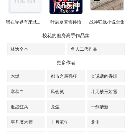
我在异界有座城我在异界建个城
叶辰夏若雪孙怡
战神狂飙小说全集
校花的贴身高手
作品集
林逸全本
鱼人二代作品
更多作者
木燃
都市之最强狂
会说话的香烟
兵
寒慕白
风会笑
叶无缺玉娇雪
近战狂兵
龙尘
一剑清新
平凡魔术师
十月流年
龙尘