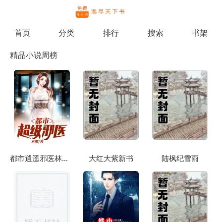
繁体
首页
分类
排行
搜索
书架
精品小说周榜
都市逍遥邪医林辰苏夕然
大红大紫新书
陆枫纪雪雨