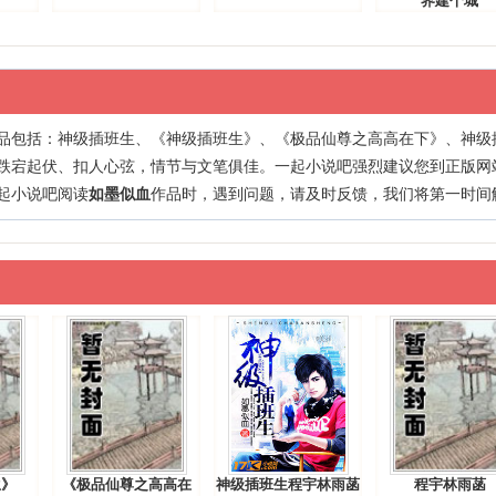
界建个城
品包括：
神级插班生
、
《神级插班生》
、
《极品仙尊之高高在下》
、
神级
跌宕起伏、扣人心弦，情节与文笔俱佳。
一起小说吧
强烈建议您到正版网
起小说吧
阅读
如墨似血
作品时，遇到问题，请及时反馈，我们将第一时间
生》
《极品仙尊之高高在
神级插班生程宇林雨菡
程宇林雨菡