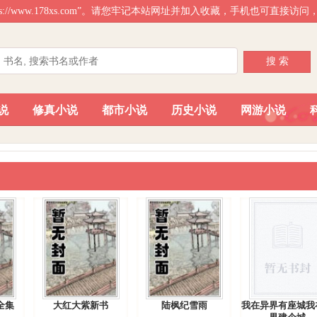
ps://www.178xs.com”。请您牢记本站网址并加入收藏，手机也可直接
搜 索
说
修真小说
都市小说
历史小说
网游小说
全集
大红大紫新书
陆枫纪雪雨
我在异界有座城我