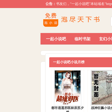
公告：
书友们，“一起小说吧”本站域名“htt
一起小说吧
临时书架
玄幻小
排行榜单
一起小说吧小说月榜
都市逍遥邪医林辰苏夕
战神狂飙小说