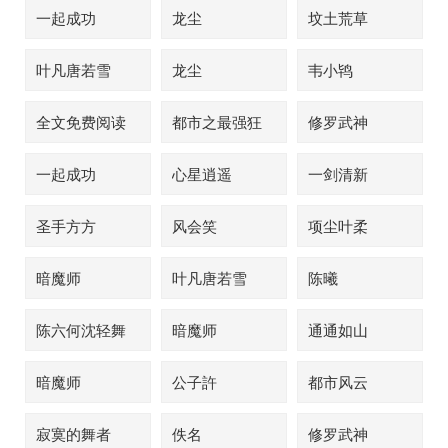
一起成功
龙尘
坟土荒草
叶凡唐若雪
龙尘
韦小鸨
全文免费阅读
都市之最强狂
修罗武神
兵
一起成功
心星逍遥
一剑清新
圣手方方
风会笑
项尘叶柔
暗魔师
叶凡唐若雪
陈曦
陈六何沈轻舞
暗魔师
通通如山
暗魔师
公子許
都市风云
寂寞的舞者
佚名
修罗武神