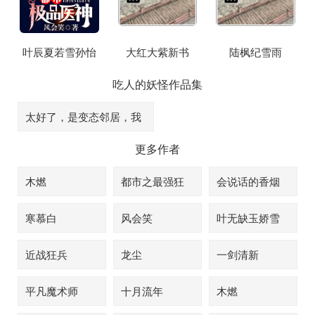
叶辰夏若雪孙怡
大红大紫新书
陆枫纪雪雨
吃人的妖怪
作品集
太好了，是变态邻居，我
们没救了
更多作者
木燃
都市之最强狂
会说话的香烟
兵
寒慕白
风会笑
叶无缺玉娇雪
近战狂兵
龙尘
一剑清新
平凡魔术师
十月流年
木燃