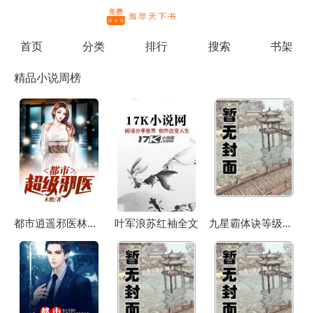
繁体
首页
分类
排行
搜索
书架
精品小说周榜
都市逍遥邪医林辰苏夕然
叶军浪苏红袖全文
九星霸体诀等级说明